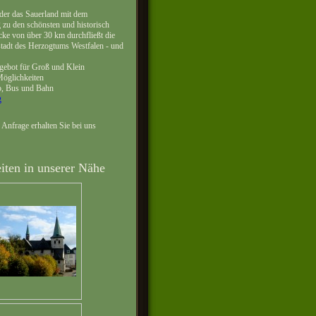
er das Sauerland mit dem
 zu den schönsten und historisch
cke von über 30 km durchfließt die
tadt des Herzogtums Westfalen - und
gebot für Groß und Klein
öglichkeiten
o, Bus und Bahn
g
Anfrage erhalten Sie bei uns
iten in unserer Nähe